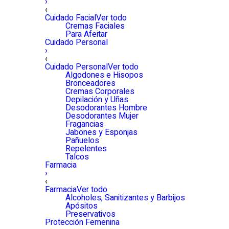
›
‹
Cuidado Facial
Ver todo
Cremas Faciales
Para Afeitar
Cuidado Personal
›
‹
Cuidado Personal
Ver todo
Algodones e Hisopos
Bronceadores
Cremas Corporales
Depilación y Uñas
Desodorantes Hombre
Desodorantes Mujer
Fragancias
Jabones y Esponjas
Pañuelos
Repelentes
Talcos
Farmacia
›
‹
Farmacia
Ver todo
Alcoholes, Sanitizantes y Barbijos
Apósitos
Preservativos
Protección Femenina