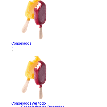
Congelados
›
‹
Congelados
Ver todo