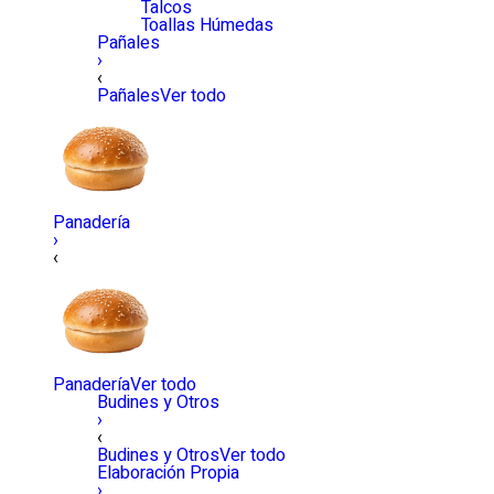
Talcos
Toallas Húmedas
Pañales
›
‹
Pañales
Ver todo
Panadería
›
‹
Panadería
Ver todo
Budines y Otros
›
‹
Budines y Otros
Ver todo
Elaboración Propia
›