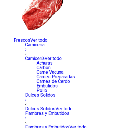
Frescos
Ver todo
Carnicería
›
‹
Carnicería
Ver todo
Achuras
Carbón
Carne Vacuna
Carnes Preparadas
Carnes de Cerdo
Embutidos
Pollo
Dulces Solidos
›
‹
Dulces Solidos
Ver todo
Fiambres y Embutidos
›
‹
Fiambres y Embutidos
Ver todo