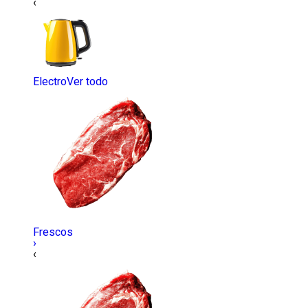
‹
Electro
Ver todo
Frescos
›
‹