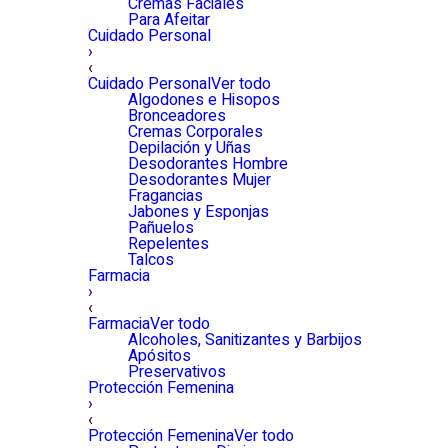
Cremas Faciales
Para Afeitar
Cuidado Personal
›
‹
Cuidado Personal
Ver todo
Algodones e Hisopos
Bronceadores
Cremas Corporales
Depilación y Uñas
Desodorantes Hombre
Desodorantes Mujer
Fragancias
Jabones y Esponjas
Pañuelos
Repelentes
Talcos
Farmacia
›
‹
Farmacia
Ver todo
Alcoholes, Sanitizantes y Barbijos
Apósitos
Preservativos
Protección Femenina
›
‹
Protección Femenina
Ver todo