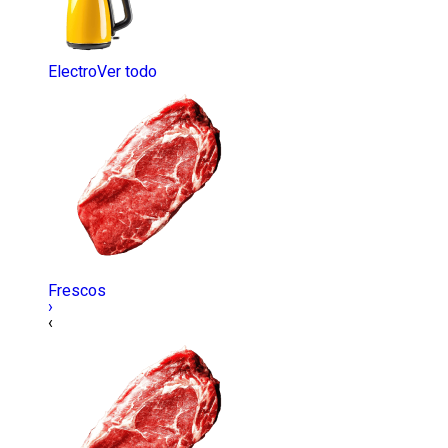
Electro
Ver todo
Frescos
›
‹