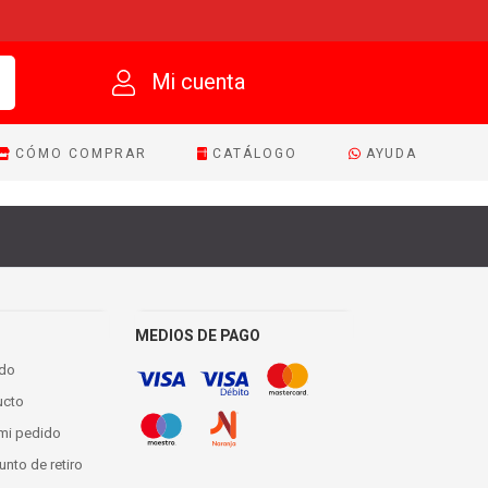
Mi cuenta
CÓMO COMPRAR
CATÁLOGO
AYUDA
MEDIOS DE PAGO
ido
ucto
 mi pedido
nto de retiro