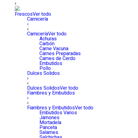
‹
Frescos
Ver todo
Carnicería
›
‹
Carnicería
Ver todo
Achuras
Carbón
Carne Vacuna
Carnes Preparadas
Carnes de Cerdo
Embutidos
Pollo
Dulces Solidos
›
‹
Dulces Solidos
Ver todo
Fiambres y Embutidos
›
‹
Fiambres y Embutidos
Ver todo
Embutidos Varios
Jamones
Mortadela
Panceta
Salames
Salchichas