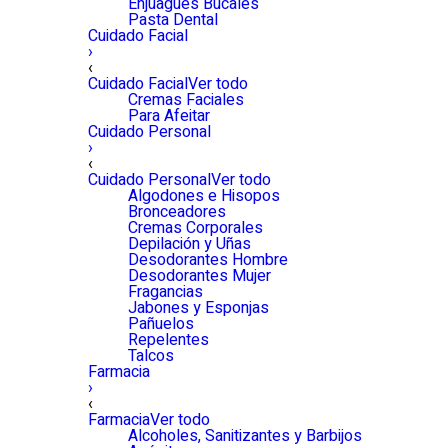
Enjuagues Bucales
Pasta Dental
Cuidado Facial
›
‹
Cuidado Facial
Ver todo
Cremas Faciales
Para Afeitar
Cuidado Personal
›
‹
Cuidado Personal
Ver todo
Algodones e Hisopos
Bronceadores
Cremas Corporales
Depilación y Uñas
Desodorantes Hombre
Desodorantes Mujer
Fragancias
Jabones y Esponjas
Pañuelos
Repelentes
Talcos
Farmacia
›
‹
Farmacia
Ver todo
Alcoholes, Sanitizantes y Barbijos