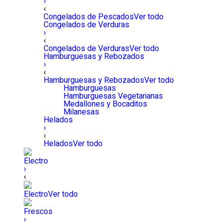
›
‹
Congelados de Pescados
Ver todo
Congelados de Verduras
›
‹
Congelados de Verduras
Ver todo
Hamburguesas y Rebozados
›
‹
Hamburguesas y Rebozados
Ver todo
Hamburguesas
Hamburguesas Vegetarianas
Medallones y Bocaditos
Milanesas
Helados
›
‹
Helados
Ver todo
Electro
›
‹
Electro
Ver todo
Frescos
›